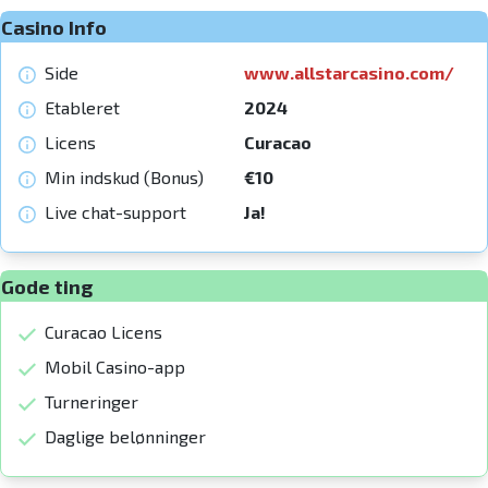
Casino Info
Side
www.allstarcasino.com/
Etableret
2024
Licens
Curacao
Min indskud (Bonus)
€10
Live chat-support
Ja!
Gode ting
Curacao Licens
Mobil Casino-app
Turneringer
Daglige belønninger