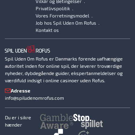
Vilkår og Betingelser
Privatlivspolitik
Vores Forretningsmodel
Job hos Spil Uden Om Rofus
Kontakt os
Spil Uden Om Rofus er Danmarks førende uafhængige
autoritet inden for online spil, der leverer troværdige
nyheder, dybdegående guider, ekspertanmeldelser og
værdifuld indsigt i online casinoer uden Rofus.
Adresse
info@spiludenomrofus.com
Du er i sikre
hænder