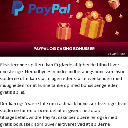
Eksisterende spillere kan få glæde af løbende tilbud hver
eneste uge. Her udbydes mindre indbetalingsbonusser, hvor
spillerne ofte kan starte ugen eller starte weekenden med
muligheden for at kunne tanke op med bonuspenge eller
gratis spins.
Der kan også være tale om cashback bonusser hver uge, hvor
spillerne får en procentdel af et givent nettotab
tilbagebetalt. Andre PayPal casinoer opererer også med
gratis bonusser, som bliver aktiveret ved at spillerne