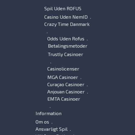
Spil Uden ROFUS
Casino Uden NemID
Crazy Time Danmark
Odds Uden Rofus
Betalingsmetoder
Trustly Casinoer
Casinolicenser
MGA Casinoer
Curaçao Casinoer
Anjouan Casinoer
EMTA Casinoer
Information
Om os
Ansvarligt Spil