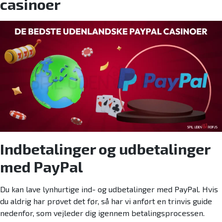
casinoer
Indbetalinger og udbetalinger
med PayPal
Du kan lave lynhurtige ind- og udbetalinger med PayPal. Hvis
du aldrig har prøvet det før, så har vi anført en trinvis guide
nedenfor, som vejleder dig igennem betalingsprocessen.