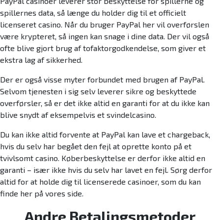
PayPal casinoer leverer stor beskyttelse for spillerne og
spillernes data, så længe du holder dig til et officielt
licenseret casino. Når du bruger PayPal her vil overførslen
være krypteret, så ingen kan snage i dine data. Der vil også
ofte blive gjort brug af tofaktorgodkendelse, som giver et
ekstra lag af sikkerhed.
Der er også visse myter forbundet med brugen af PayPal.
Selvom tjenesten i sig selv leverer sikre og beskyttede
overførsler, så er det ikke altid en garanti for at du ikke kan
blive snydt af eksempelvis et svindelcasino.
Du kan ikke altid forvente at PayPal kan lave et chargeback,
hvis du selv har begået den fejl at oprette konto på et
tvivlsomt casino. Køberbeskyttelse er derfor ikke altid en
garanti – især ikke hvis du selv har lavet en fejl. Sørg derfor
altid for at holde dig til licenserede casinoer, som du kan
finde her på vores side.
Andre Betalingsmetoder