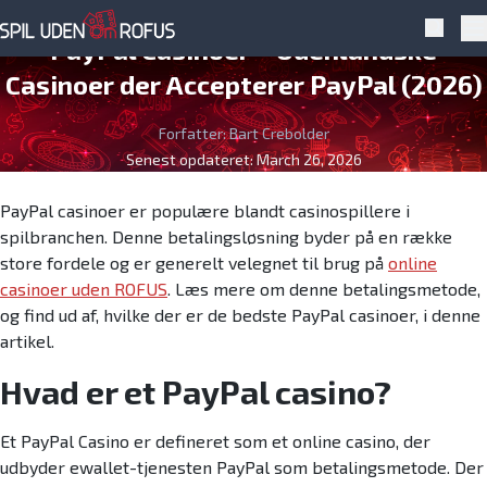
Skip to navigation
Skip to content
SpilUdenOmRofus
Searc
Pr
PayPal Casinoer – Udenlandske
Casinoer der Accepterer PayPal (2026)
Forfatter:
Bart Crebolder
Senest opdateret:
March 26, 2026
PayPal casinoer er populære blandt casinospillere i
spilbranchen. Denne betalingsløsning byder på en række
store fordele og er generelt velegnet til brug på
online
casinoer uden ROFUS
. Læs mere om denne betalingsmetode,
og find ud af, hvilke der er de bedste PayPal casinoer, i denne
artikel.
Hvad er et PayPal casino?
Et PayPal Casino er defineret som et online casino, der
udbyder ewallet-tjenesten PayPal som betalingsmetode. Der