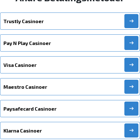
Trustly Casinoer
Pay N Play Casinoer
Visa Casinoer
Maestro Casinoer
Paysafecard Casinoer
Klarna Casinoer