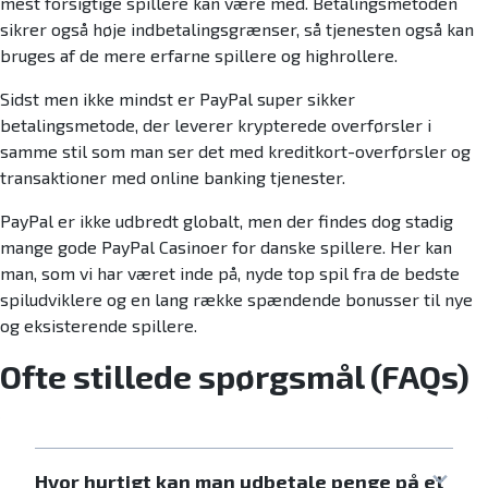
mest forsigtige spillere kan være med. Betalingsmetoden
sikrer også høje indbetalingsgrænser, så tjenesten også kan
bruges af de mere erfarne spillere og highrollere.
Sidst men ikke mindst er PayPal super sikker
betalingsmetode, der leverer krypterede overførsler i
samme stil som man ser det med kreditkort-overførsler og
transaktioner med online banking tjenester.
PayPal er ikke udbredt globalt, men der findes dog stadig
mange gode PayPal Casinoer for danske spillere. Her kan
man, som vi har været inde på, nyde top spil fra de bedste
spiludviklere og en lang række spændende bonusser til nye
og eksisterende spillere.
Ofte stillede spørgsmål (FAQs)
Hvor hurtigt kan man udbetale penge på et