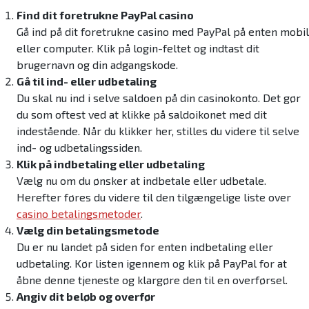
Find dit foretrukne PayPal casino
Gå ind på dit foretrukne casino med PayPal på enten mobil
eller computer. Klik på login-feltet og indtast dit
brugernavn og din adgangskode.
Gå til ind- eller udbetaling
Du skal nu ind i selve saldoen på din casinokonto. Det gør
du som oftest ved at klikke på saldoikonet med dit
indestående. Når du klikker her, stilles du videre til selve
ind- og udbetalingssiden.
Klik på indbetaling eller udbetaling
Vælg nu om du ønsker at indbetale eller udbetale.
Herefter føres du videre til den tilgængelige liste over
casino betalingsmetoder
.
Vælg din betalingsmetode
Du er nu landet på siden for enten indbetaling eller
udbetaling. Kør listen igennem og klik på PayPal for at
åbne denne tjeneste og klargøre den til en overførsel.
Angiv dit beløb og overfør