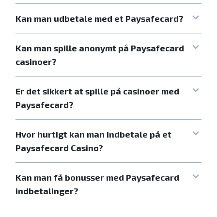
Kan man udbetale med et Paysafecard?
Kan man spille anonymt på Paysafecard
casinoer?
Er det sikkert at spille på casinoer med
Paysafecard?
Hvor hurtigt kan man indbetale på et
Paysafecard Casino?
Kan man få bonusser med Paysafecard
indbetalinger?