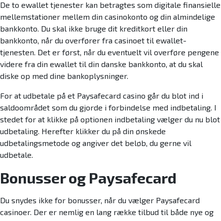
De to ewallet tjenester kan betragtes som digitale finansielle
mellemstationer mellem din casinokonto og din almindelige
bankkonto. Du skal ikke bruge dit kreditkort eller din
bankkonto, når du overfører fra casinoet til ewallet-
tjenesten. Det er først, når du eventuelt vil overføre pengene
videre fra din ewallet til din danske bankkonto, at du skal
diske op med dine bankoplysninger.
For at udbetale på et Paysafecard casino går du blot ind i
saldoområdet som du gjorde i forbindelse med indbetaling. I
stedet for at klikke på optionen indbetaling vælger du nu blot
udbetaling. Herefter klikker du på din ønskede
udbetalingsmetode og angiver det beløb, du gerne vil
udbetale.
Bonusser og Paysafecard
Du snydes ikke for bonusser, når du vælger Paysafecard
casinoer. Der er nemlig en lang række tilbud til både nye og