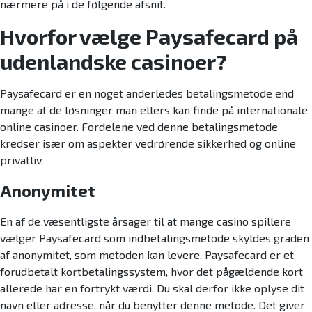
nærmere på i de følgende afsnit.
Hvorfor vælge Paysafecard på
udenlandske casinoer?
Paysafecard er en noget anderledes betalingsmetode end
mange af de løsninger man ellers kan finde på internationale
online casinoer. Fordelene ved denne betalingsmetode
kredser især om aspekter vedrørende sikkerhed og online
privatliv.
Anonymitet
En af de væsentligste årsager til at mange casino spillere
vælger Paysafecard som indbetalingsmetode skyldes graden
af anonymitet, som metoden kan levere. Paysafecard er et
forudbetalt kortbetalingssystem, hvor det pågældende kort
allerede har en fortrykt værdi. Du skal derfor ikke oplyse dit
navn eller adresse, når du benytter denne metode. Det giver