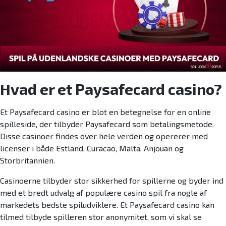
Hvad er et Paysafecard casino?
Et Paysafecard casino er blot en betegnelse for en online
spilleside, der tilbyder Paysafecard som betalingsmetode.
Disse casinoer findes over hele verden og opererer med
licenser i både Estland, Curacao, Malta, Anjouan og
Storbritannien.
Casinoerne tilbyder stor sikkerhed for spillerne og byder ind
med et bredt udvalg af populære casino spil fra nogle af
markedets bedste spiludviklere. Et Paysafecard casino kan
tilmed tilbyde spilleren stor anonymitet, som vi skal se