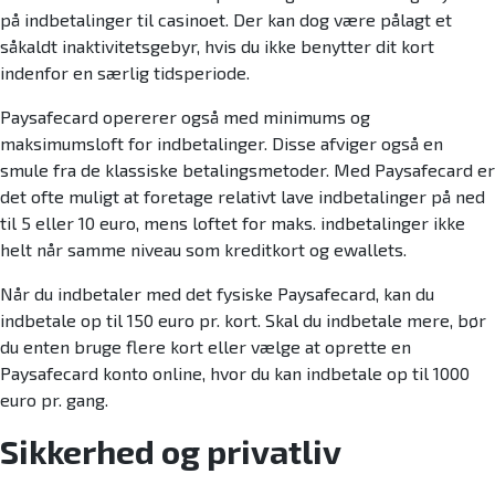
på indbetalinger til casinoet. Der kan dog være pålagt et
såkaldt inaktivitetsgebyr, hvis du ikke benytter dit kort
indenfor en særlig tidsperiode.
Paysafecard opererer også med minimums og
maksimumsloft for indbetalinger. Disse afviger også en
smule fra de klassiske betalingsmetoder. Med Paysafecard er
det ofte muligt at foretage relativt lave indbetalinger på ned
til 5 eller 10 euro, mens loftet for maks. indbetalinger ikke
helt når samme niveau som kreditkort og ewallets.
Når du indbetaler med det fysiske Paysafecard, kan du
indbetale op til 150 euro pr. kort. Skal du indbetale mere, bør
du enten bruge flere kort eller vælge at oprette en
Paysafecard konto online, hvor du kan indbetale op til 1000
euro pr. gang.
Sikkerhed og privatliv