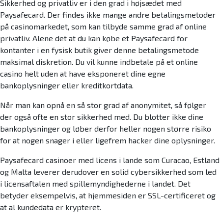
Sikkerhed og privatliv er i den grad i højsædet med
Paysafecard. Der findes ikke mange andre betalingsmetoder
på casinomarkedet, som kan tilbyde samme grad af online
privatliv. Alene det at du kan købe et Paysafecard for
kontanter i en fysisk butik giver denne betalingsmetode
maksimal diskretion. Du vil kunne indbetale på et online
casino helt uden at have eksponeret dine egne
bankoplysninger eller kreditkortdata.
Når man kan opnå en så stor grad af anonymitet, så følger
der også ofte en stor sikkerhed med. Du blotter ikke dine
bankoplysninger og løber derfor heller nogen større risiko
for at nogen snager i eller ligefrem hacker dine oplysninger.
Paysafecard casinoer med licens i lande som Curacao, Estland
og Malta leverer derudover en solid cybersikkerhed som led
i licensaftalen med spillemyndighederne i landet. Det
betyder eksempelvis, at hjemmesiden er SSL-certificeret og
at al kundedata er krypteret.