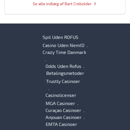
Se alle indlæg af Bart Crebolder
Spil Uden ROFUS
Casino Uden NemID
Crazy Time Danmark
Odds Uden Rofus
Betalingsmetoder
Trustly Casinoer
Casinolicenser
MGA Casinoer
Curaçao Casinoer
Anjouan Casinoer
EMTA Casinoer