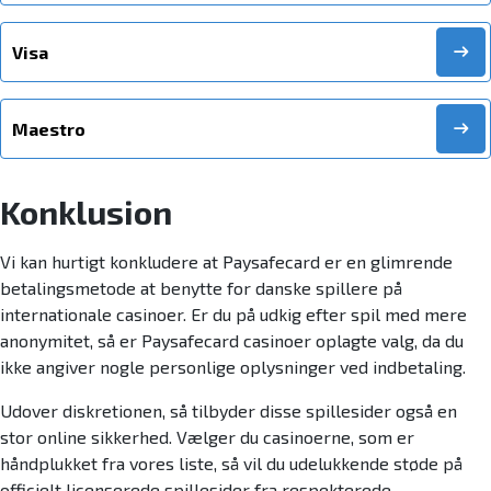
Visa
Maestro
Konklusion
Vi kan hurtigt konkludere at Paysafecard er en glimrende
betalingsmetode at benytte for danske spillere på
internationale casinoer. Er du på udkig efter spil med mere
anonymitet, så er Paysafecard casinoer oplagte valg, da du
ikke angiver nogle personlige oplysninger ved indbetaling.
Udover diskretionen, så tilbyder disse spillesider også en
stor online sikkerhed. Vælger du casinoerne, som er
håndplukket fra vores liste, så vil du udelukkende støde på
officielt licenserede spillesider fra respekterede