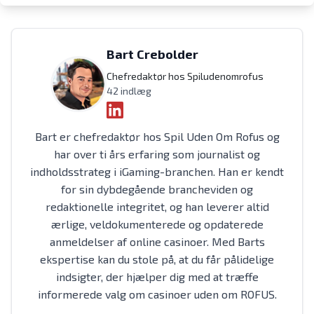
Bart Crebolder
Chefredaktør hos Spiludenomrofus
42 indlæg
Bart er chefredaktør hos Spil Uden Om Rofus og
har over ti års erfaring som journalist og
indholdsstrateg i iGaming-branchen. Han er kendt
for sin dybdegående brancheviden og
redaktionelle integritet, og han leverer altid
ærlige, veldokumenterede og opdaterede
anmeldelser af online casinoer. Med Barts
ekspertise kan du stole på, at du får pålidelige
indsigter, der hjælper dig med at træffe
informerede valg om casinoer uden om ROFUS.