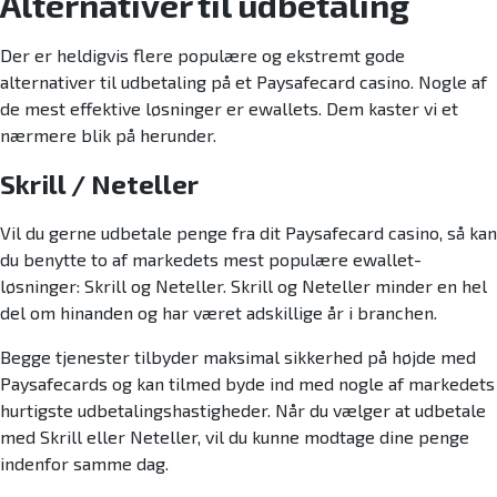
Alternativer til udbetaling
Der er heldigvis flere populære og ekstremt gode
alternativer til udbetaling på et Paysafecard casino. Nogle af
de mest effektive løsninger er ewallets. Dem kaster vi et
nærmere blik på herunder.
Skrill / Neteller
Vil du gerne udbetale penge fra dit Paysafecard casino, så kan
du benytte to af markedets mest populære ewallet-
løsninger: Skrill og Neteller. Skrill og Neteller minder en hel
del om hinanden og har været adskillige år i branchen.
Begge tjenester tilbyder maksimal sikkerhed på højde med
Paysafecards og kan tilmed byde ind med nogle af markedets
hurtigste udbetalingshastigheder. Når du vælger at udbetale
med Skrill eller Neteller, vil du kunne modtage dine penge
indenfor samme dag.