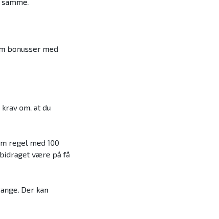
t samme.
 om bonusser med
 krav om, at du
som regel med 100
 bidraget være på få
gange. Der kan