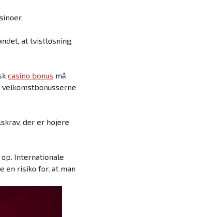
sinoer.
det, at tvistløsning,
nsk
casino bonus
må
på velkomstbonusserne
skrav, der er højere
 op. Internationale
en risiko for, at man