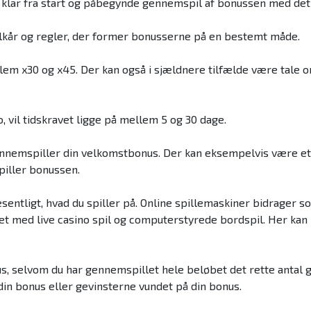
 klar fra start og påbegynde gennemspil af bonussen med de
ilkår og regler, der former bonusserne på en bestemt måde.
em x30 og x45. Der kan også i sjældnere tilfælde være tale
, vil tidskravet ligge på mellem 5 og 30 dage.
 gennemspiller din velkomstbonus. Der kan eksempelvis være et
piller bonussen.
entligt, hvad du spiller på. Online spillemaskiner bidrager 
det med live casino spil og computerstyrede bordspil. Her kan
s, selvom du har gennemspillet hele beløbet det rette antal 
din bonus eller gevinsterne vundet på din bonus.