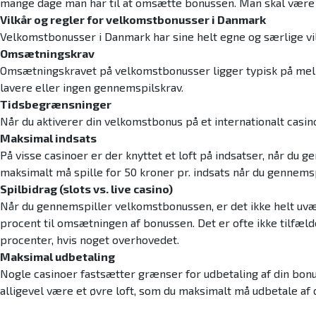
mange dage man har til at omsætte bonussen. Man skal være
Vilkår og regler for velkomstbonusser i Danmark
Velkomstbonusser i Danmark har sine helt egne og særlige v
Omsætningskrav
Omsætningskravet på velkomstbonusser ligger typisk på mell
lavere eller ingen gennemspilskrav.
Tidsbegrænsninger
Når du aktiverer din velkomstbonus på et internationalt casino
Maksimal indsats
På visse casinoer er der knyttet et loft på indsatser, når du
maksimalt må spille for 50 kroner pr. indsats når du gennems
Spilbidrag (slots vs. live casino)
Når du gennemspiller velkomstbonussen, er det ikke helt uvæs
procent til omsætningen af bonussen. Det er ofte ikke tilfæl
procenter, hvis noget overhovedet.
Maksimal udbetaling
Nogle casinoer fastsætter grænser for udbetaling af din bonu
alligevel være et øvre loft, som du maksimalt må udbetale af 