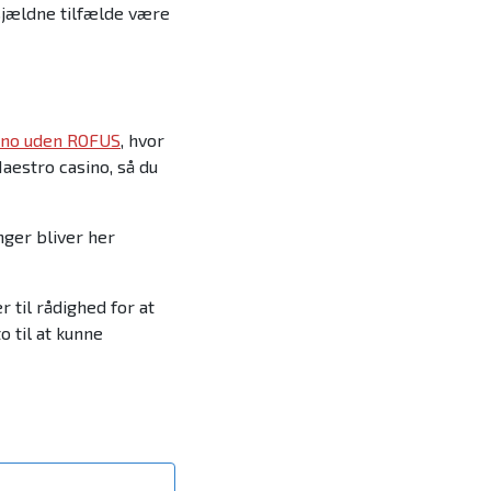
sjældne tilfælde være
ino uden ROFUS
, hvor
Maestro casino, så du
nger bliver her
 til rådighed for at
 til at kunne