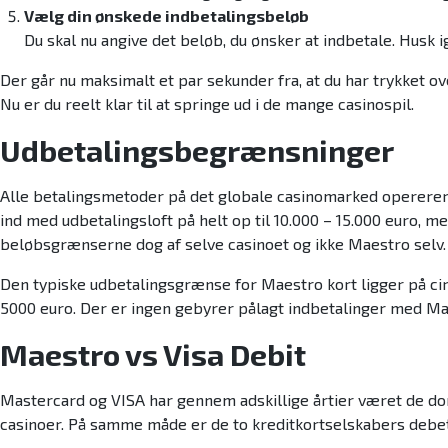
Vælg din ønskede indbetalingsbeløb
Du skal nu angive det beløb, du ønsker at indbetale. Husk i
Der går nu maksimalt et par sekunder fra, at du har trykket 
Nu er du reelt klar til at springe ud i de mange casinospil.
Udbetalingsbegrænsninger
Alle betalingsmetoder på det globale casinomarked opererer
ind med udbetalingsloft på helt op til 10.000 – 15.000 euro,
beløbsgrænserne dog af selve casinoet og ikke Maestro selv
Den typiske udbetalingsgrænse for Maestro kort ligger på cir
5000 euro. Der er ingen gebyrer pålagt indbetalinger med Ma
Maestro vs Visa Debit
Mastercard og VISA har gennem adskillige årtier været de dom
casinoer. På samme måde er de to kreditkortselskabers debet