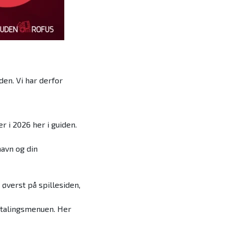
den. Vi har derfor
r i 2026 her i guiden.
navn og din
 øverst på spillesiden,
betalingsmenuen. Her