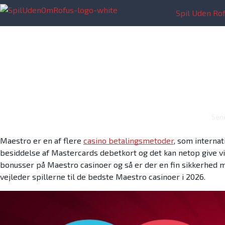
Maestro Casi
Skip to navigation
Skip to content
SpilUdenOmRofus
Spil Uden Ro
find casinoer uden om rofus her
Casinoer der
Sen
Maestro er en af flere
casino betalingsmetoder
, som internat
besiddelse af Mastercards debetkort og det kan netop give vi
bonusser på Maestro casinoer og så er der en fin sikkerhed m
vejleder spillerne til de bedste Maestro casinoer i 2026.