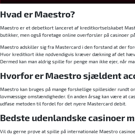
Hvad er Maestro?
Maestro er et debetkort lanceret af kreditkortselskabet Mast
butikker, men også foretage online overførsler på casinoer på
Maestro adskiller sig fra Mastercard i den forstand at der for
Hvor kreditkort ikke nødvendigvis kræver dækning af det hæv
Dermed kan man aldrig spille for penge man ikke ejer, når m
Hvorfor er Maestro sjældent ac
Maestro kan bruges på mange forskellige spillesider rundt om
lovmæssige omstændigheder. En anden årsag kan være at casino
udfase metoden til fordel for det nyere Mastercard debit.
Bedste udenlandske casinoer 
Vil du gerne prøve at spille på internationale Maestro casinoe