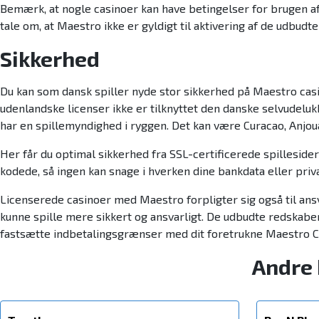
Bemærk, at nogle casinoer kan have betingelser for brugen af
tale om, at Maestro ikke er gyldigt til aktivering af de udbud
Sikkerhed
Du kan som dansk spiller nyde stor sikkerhed på Maestro cas
udenlandske licenser ikke er tilknyttet den danske selvudelukk
har en spillemyndighed i ryggen. Det kan være Curacao, Anjou
Her får du optimal sikkerhed fra SSL-certificerede spillesi
kodede, så ingen kan snage i hverken dine bankdata eller priv
Licenserede casinoer med Maestro forpligter sig også til ansv
kunne spille mere sikkert og ansvarligt. De udbudte redskabe
fastsætte indbetalingsgrænser med dit foretrukne Maestro C
Andre