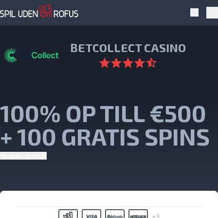
SpilUdenOmRofus
Searc
Pr
Skip to navigation
Skip to content
BETCOLLECT CASINO
100% OP TILL €500
+ 100 GRATIS SPINS
*Regler og vilkår
+3