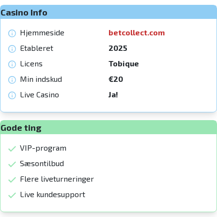
Casino Info
Hjemmeside
betcollect.com
Etableret
2025
Licens
Tobique
Min indskud
€20
Live Casino
Ja!
Gode ting
VIP-program
Sæsontilbud
Flere liveturneringer
Live kundesupport