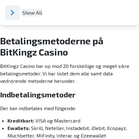
Show All
Betalingsmetoderne på
BitKingz Casino
BitKingz Casino har op mod 20 forskellige og meget sikre
betalingsmetoder. Vi har listet dem alle samt data
vedrørende metoderne herunder.
Indbetalingsmetoder
Der kan indbetales med følgende:
Kreditkort:
VISA og Mastercard
Ewallets:
Skrill, Neteller, Instadebit, iDebit, Ecopayz,
Muchbetter, MiFinity, Interac og Ezeewallet