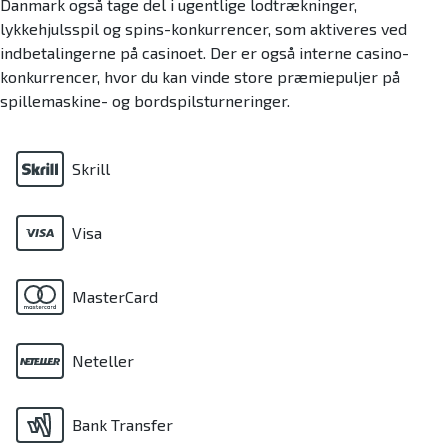
Danmark også tage del i ugentlige lodtrækninger,
lykkehjulsspil og spins-konkurrencer, som aktiveres ved
indbetalingerne på casinoet. Der er også interne casino-
konkurrencer, hvor du kan vinde store præmiepuljer på
spillemaskine- og bordspilsturneringer.
Skrill
Visa
MasterCard
Neteller
Bank Transfer