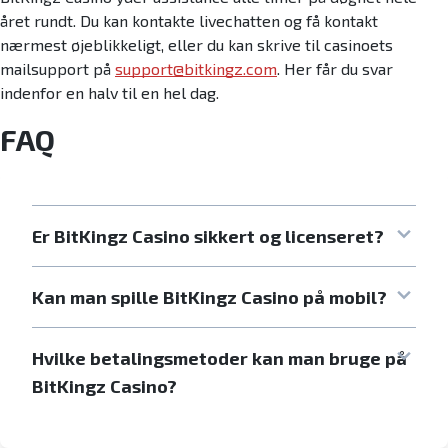
året rundt. Du kan kontakte livechatten og få kontakt
nærmest øjeblikkeligt, eller du kan skrive til casinoets
mailsupport på
support@bitkingz.com
. Her får du svar
indenfor en halv til en hel dag.
FAQ
Er BitKingz Casino sikkert og licenseret?
Kan man spille BitKingz Casino på mobil?
Hvilke betalingsmetoder kan man bruge på
BitKingz Casino?