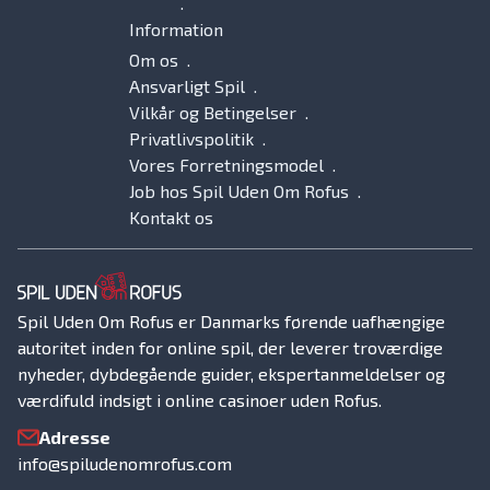
Information
Om os
Ansvarligt Spil
Vilkår og Betingelser
Privatlivspolitik
Vores Forretningsmodel
Job hos Spil Uden Om Rofus
Kontakt os
Spil Uden Om Rofus er Danmarks førende uafhængige
autoritet inden for online spil, der leverer troværdige
nyheder, dybdegående guider, ekspertanmeldelser og
værdifuld indsigt i online casinoer uden Rofus.
Adresse
info@spiludenomrofus.com