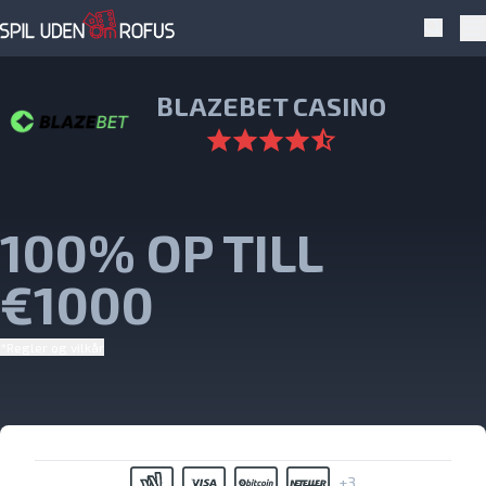
SpilUdenOmRofus
Searc
Pr
Skip to navigation
Skip to content
BLAZEBET CASINO
100% OP TILL
€1000
*Regler og vilkår
+3