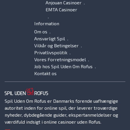
Anjouan Casinoer
EMTA Casinoer
Information
Om os
Ansvarligt Spil
Vilkår og Betingelser
Privatlivspolitik
Vores Forretningsmodel
Job hos Spil Uden Om Rofus
Kontakt os
Spil Uden Om Rofus er Danmarks førende uafhængige
autoritet inden for online spil, der leverer troværdige
nyheder, dybdegående guider, ekspertanmeldelser og
værdifuld indsigt i online casinoer uden Rofus.