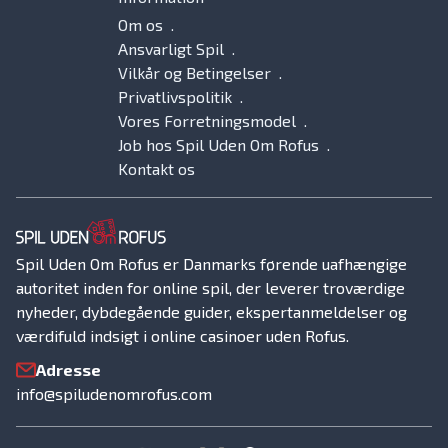
Om os
Ansvarligt Spil
Vilkår og Betingelser
Privatlivspolitik
Vores Forretningsmodel
Job hos Spil Uden Om Rofus
Kontakt os
Spil Uden Om Rofus er Danmarks førende uafhængige
autoritet inden for online spil, der leverer troværdige
nyheder, dybdegående guider, ekspertanmeldelser og
værdifuld indsigt i online casinoer uden Rofus.
Adresse
info@spiludenomrofus.com