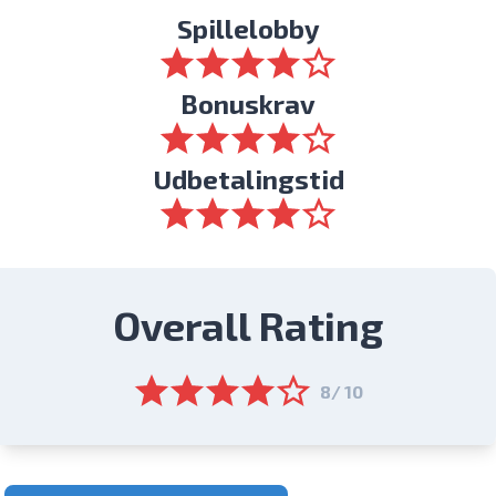
Spillelobby
Bonuskrav
Udbetalingstid
Overall Rating
8/ 10