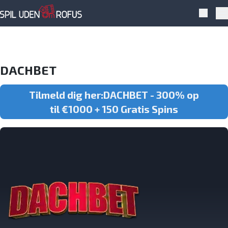
SpilUdenOmRofus
Searc
Pr
Skip to navigation
Skip to content
DACHBET
Tilmeld dig her:DACHBET - 300% op
til €1000 + 150 Gratis Spins