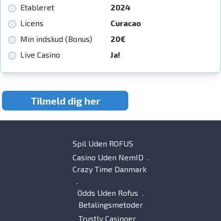
Etableret
2024
Licens
Curacao
Min indskud (Bonus)
20€
Live Casino
Ja!
Tilmeld dig her
Spil Uden ROFUS
Casino Uden NemID
Crazy Time Danmark
Odds Uden Rofus
Betalingsmetoder
Trustly Casinoer