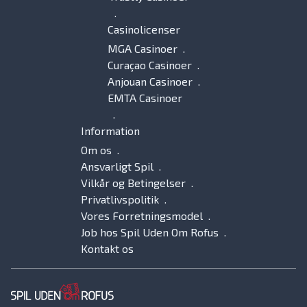
Casinolicenser
MGA Casinoer
Curaçao Casinoer
Anjouan Casinoer
EMTA Casinoer
Information
Om os
Ansvarligt Spil
Vilkår og Betingelser
Privatlivspolitik
Vores Forretningsmodel
Job hos Spil Uden Om Rofus
Kontakt os