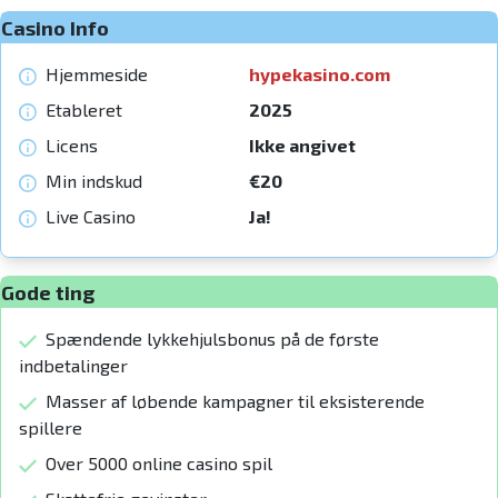
Casino Info
Hjemmeside
hypekasino.com
Etableret
2025
Licens
Ikke angivet
Min indskud
€20
Live Casino
Ja!
Gode ting
Spændende lykkehjulsbonus på de første
indbetalinger
Masser af løbende kampagner til eksisterende
spillere
Over 5000 online casino spil