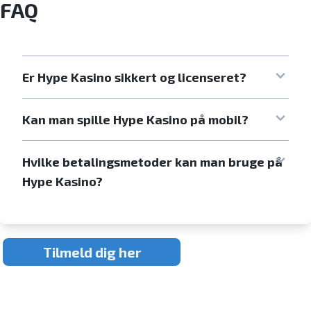
FAQ
Er Hype Kasino sikkert og licenseret?
Kan man spille Hype Kasino på mobil?
Hvilke betalingsmetoder kan man bruge på
Hype Kasino?
Tilmeld dig her