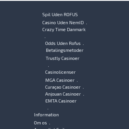
Spil Uden ROFUS
Casino Uden NemID
Crazy Time Danmark
Odds Uden Rofus
Betalingsmetoder
Trustly Casinoer
Casinolicenser
MGA Casinoer
Curaçao Casinoer
Anjouan Casinoer
EMTA Casinoer
Information
Om os