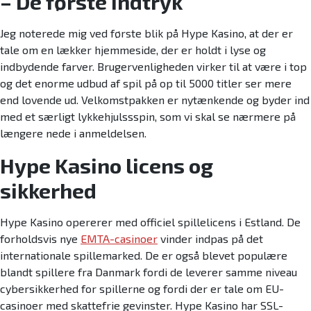
– De første indtryk
Jeg noterede mig ved første blik på Hype Kasino, at der er
tale om en lækker hjemmeside, der er holdt i lyse og
indbydende farver. Brugervenligheden virker til at være i top
og det enorme udbud af spil på op til 5000 titler ser mere
end lovende ud. Velkomstpakken er nytænkende og byder ind
med et særligt lykkehjulssspin, som vi skal se nærmere på
længere nede i anmeldelsen.
Hype Kasino licens og
sikkerhed
Hype Kasino opererer med officiel spillelicens i Estland. De
forholdsvis nye
EMTA-casinoer
vinder indpas på det
internationale spillemarked. De er også blevet populære
blandt spillere fra Danmark fordi de leverer samme niveau
cybersikkerhed for spillerne og fordi der er tale om EU-
casinoer med skattefrie gevinster. Hype Kasino har SSL-