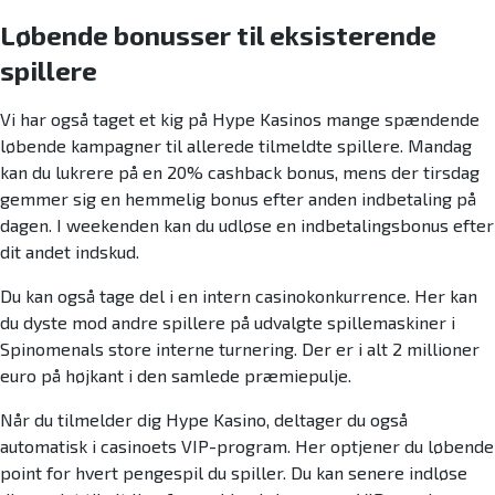
Løbende bonusser til eksisterende
spillere
Vi har også taget et kig på Hype Kasinos mange spændende
løbende kampagner til allerede tilmeldte spillere. Mandag
kan du lukrere på en 20% cashback bonus, mens der tirsdag
gemmer sig en hemmelig bonus efter anden indbetaling på
dagen. I weekenden kan du udløse en indbetalingsbonus efter
dit andet indskud.
Du kan også tage del i en intern casinokonkurrence. Her kan
du dyste mod andre spillere på udvalgte spillemaskiner i
Spinomenals store interne turnering. Der er i alt 2 millioner
euro på højkant i den samlede præmiepulje.
Når du tilmelder dig Hype Kasino, deltager du også
automatisk i casinoets VIP-program. Her optjener du løbende
point for hvert pengespil du spiller. Du kan senere indløse