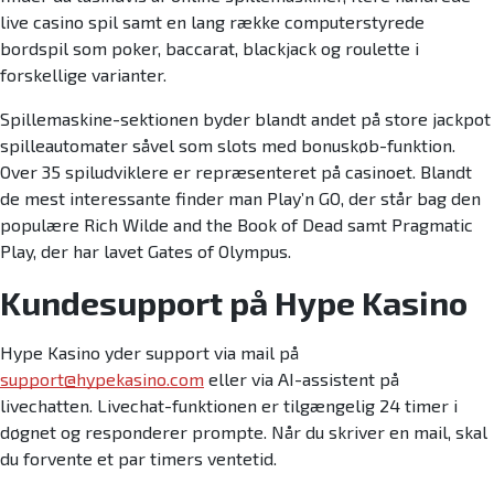
live casino spil samt en lang række computerstyrede
bordspil som poker, baccarat, blackjack og roulette i
forskellige varianter.
Spillemaskine-sektionen byder blandt andet på store jackpot
spilleautomater såvel som slots med bonuskøb-funktion.
Over 35 spiludviklere er repræsenteret på casinoet. Blandt
de mest interessante finder man Play’n GO, der står bag den
populære Rich Wilde and the Book of Dead samt Pragmatic
Play, der har lavet Gates of Olympus.
Kundesupport på Hype Kasino
Hype Kasino yder support via mail på
support@hypekasino.com
eller via AI-assistent på
livechatten. Livechat-funktionen er tilgængelig 24 timer i
døgnet og responderer prompte. Når du skriver en mail, skal
du forvente et par timers ventetid.