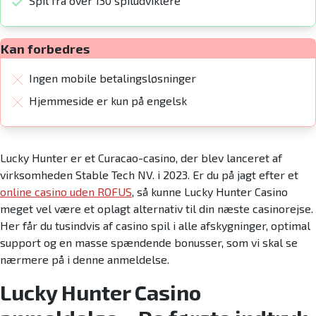
Spil fra over 130 spiludviklere
Kan forbedres
Ingen mobile betalingsløsninger
Hjemmeside er kun på engelsk
Lucky Hunter er et Curacao-casino, der blev lanceret af
virksomheden Stable Tech NV. i 2023. Er du på jagt efter et
online casino uden ROFUS
, så kunne Lucky Hunter Casino
meget vel være et oplagt alternativ til din næste casinorejse.
Her får du tusindvis af casino spil i alle afskygninger, optimal
support og en masse spændende bonusser, som vi skal se
nærmere på i denne anmeldelse.
Lucky Hunter Casino