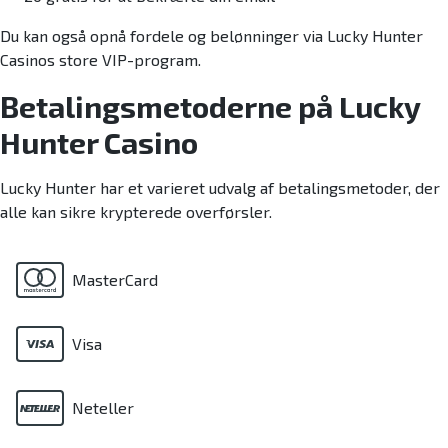
Du kan også opnå fordele og belønninger via Lucky Hunter
Casinos store VIP-program.
Betalingsmetoderne på Lucky
Hunter Casino
Lucky Hunter har et varieret udvalg af betalingsmetoder, der
alle kan sikre krypterede overførsler.
MasterCard
Visa
Neteller