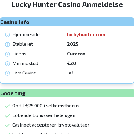
Lucky Hunter Casino Anmeldelse
Casino Info
Hjemmeside
luckyhunter.com
Etableret
2025
Licens
Curacao
Min indskud
€20
Live Casino
Ja!
Gode ting
Op til €25.000 i velkomstbonus
Løbende bonusser hele ugen
Casinoet accepterer kryptovalutaer