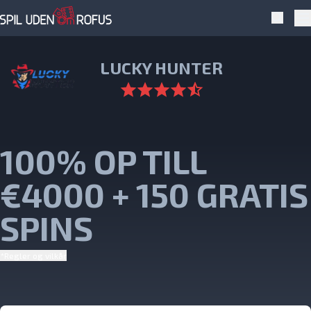
SpilUdenOmRofus
Searc
Pr
Skip to navigation
Skip to content
LUCKY HUNTER
100% OP TILL
€4000 + 150 GRATIS
SPINS
*Regler og vilkår