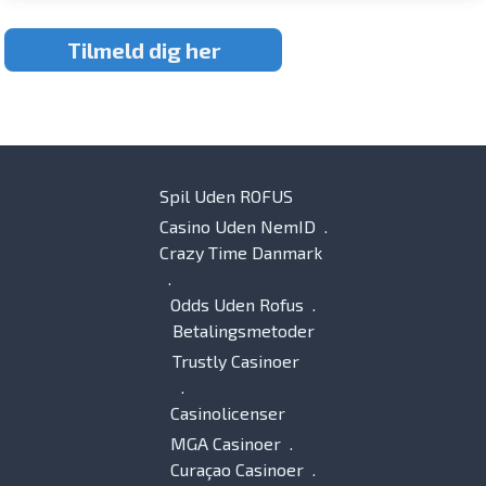
Tilmeld dig her
Spil Uden ROFUS
Casino Uden NemID
Crazy Time Danmark
Odds Uden Rofus
Betalingsmetoder
Trustly Casinoer
Casinolicenser
MGA Casinoer
Curaçao Casinoer