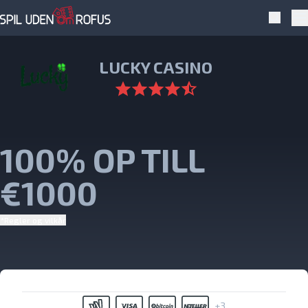
SpilUdenOmRofus
Searc
Pr
Skip to navigation
Skip to content
LUCKY CASINO
100% OP TILL
€1000
*Regler og vilkår
+3