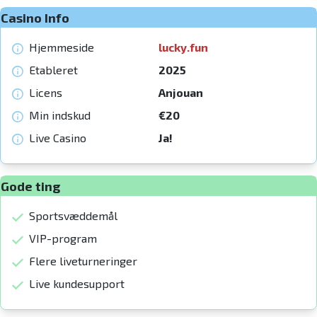
Casino Info
Hjemmeside
lucky.fun
Etableret
2025
Licens
Anjouan
Min indskud
€20
Live Casino
Ja!
Gode ting
Sportsvæddemål
VIP-program
Flere liveturneringer
Live kundesupport