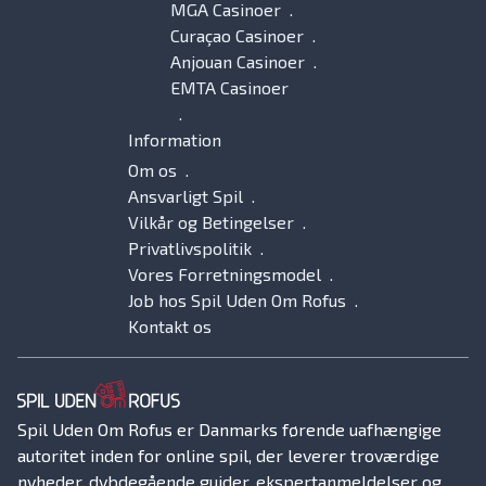
MGA Casinoer
Curaçao Casinoer
Anjouan Casinoer
EMTA Casinoer
Information
Om os
Ansvarligt Spil
Vilkår og Betingelser
Privatlivspolitik
Vores Forretningsmodel
Job hos Spil Uden Om Rofus
Kontakt os
Spil Uden Om Rofus er Danmarks førende uafhængige
autoritet inden for online spil, der leverer troværdige
nyheder, dybdegående guider, ekspertanmeldelser og