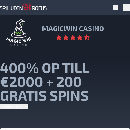
SpilUdenOmRofus
Searc
Pr
Skip to navigation
Skip to content
MAGICWIN CASINO
400% OP TILL
€2000 + 200
GRATIS SPINS
*Regler og vilkår