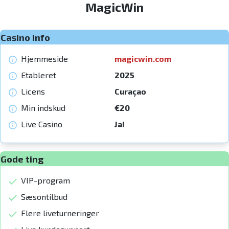
MagicWin
Casino Info
Hjemmeside
magicwin.com
Etableret
2025
Licens
Curaçao
Min indskud
€20
Live Casino
Ja!
Gode ting
VIP-program
Sæsontilbud
Flere liveturneringer