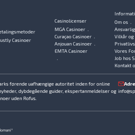
Informat
Casinolicenser
Om os
MGA Casinoer
Ansvarlig
etalingsmetoder
Curaçao Casinoer
Vilkår og
rustly Casinoer
Anjouan Casinoer
Privatlivs
EMTA Casinoer
Vores Fo
Job hos 
Kontakt 
rks førende uafhængige autoritet inden for online
Adr
 nyheder, dybdegående guider, ekspertanmeldelser og
info@s
sinoer uden Rofus.