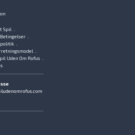
ion
t Spil
 Betingelser
politik
rretningsmodel
Spil Uden Om Rofus
os
esse
piludenomrofus.com