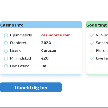
Casino Info
Gode ting
Hjemmeside
casinoorca.com
VIP-p
Etableret
2024
Sæsont
Licens
Curacao
Flere l
Min indskud
€20
Live k
Live Casino
Ja!
Tilmeld dig her