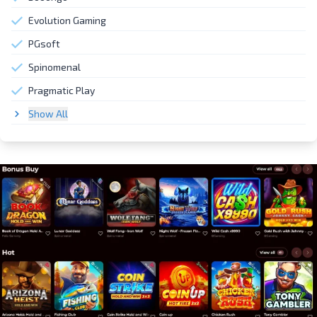
Evolution Gaming
PGsoft
Spinomenal
Pragmatic Play
Show All