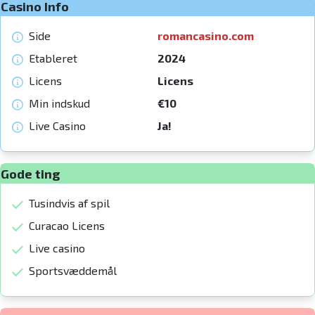
Casino Info
Side
romancasino.com
Etableret
2024
Licens
Licens
Min indskud
€10
Live Casino
Ja!
Gode ting
Tusindvis af spil
Curacao Licens
Live casino
Sportsvæddemål