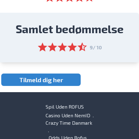
Samlet bedømmelse
9/ 10
Tilmeld dig her
Spil Uden ROFUS
Casino Uden NemID
Crazy Time Danmark
Odds Uden Rofus