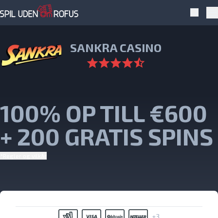
SpilUdenOmRofus
Searc
Pr
Skip to navigation
Skip to content
SANKRA CASINO
100% OP TILL €600
+ 200 GRATIS SPINS
*Regler og vilkår
+3