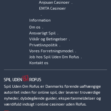
Anjouan Casinoer
EMTA Casinoer
Information
Om os
Ansvarligt Spil
Vilkår og Betingelser
Privatlivspolitik
Vores Forretningsmodel
Job hos Spil Uden Om Rofus
Kontakt os
Spil Uden Om Rofus er Danmarks førende uafhængige
autoritet inden for online spil, der leverer troværdige
nyheder, dybdegående guider, ekspertanmeldelser og
værdifuld indsigt i online casinoer uden Rofus.