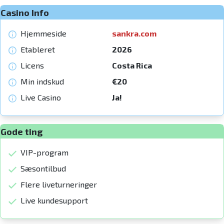
Casino Info
Hjemmeside
sankra.com
Etableret
2026
Licens
Costa Rica
Min indskud
€20
Live Casino
Ja!
Gode ting
VIP-program
Sæsontilbud
Flere liveturneringer
Live kundesupport