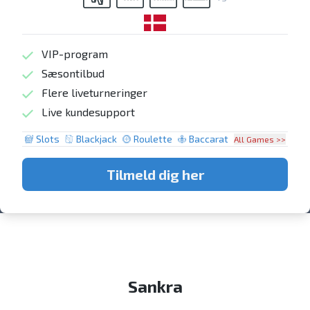
VIP-program
Sæsontilbud
Flere liveturneringer
Live kundesupport
Slots
Blackjack
Roulette
Baccarat
All Games >>
Tilmeld dig her
Sankra