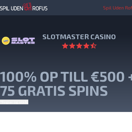
SpilUdenOmRofus
Spil Uden Ro
find casinoer uden om rofus her
Skip to navigation
Skip to content
SLOTMASTER CASINO
100% OP TILL €500 
75 GRATIS SPINS
*Regler og vilkår