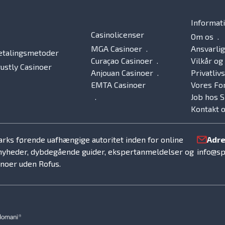
Informat
Casinolicenser
Om os
MGA Casinoer
Ansvarlig
etalingsmetoder
Curaçao Casinoer
Vilkår og
rustly Casinoer
Anjouan Casinoer
Privatlivs
EMTA Casinoer
Vores Fo
Job hos 
Kontakt 
rks førende uafhængige autoritet inden for online
Adr
 nyheder, dybdegående guider, ekspertanmeldelser og
info@s
sinoer uden Rofus.