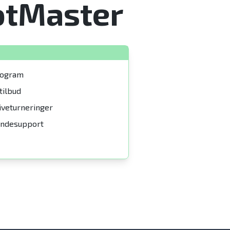
otMaster
rogram
ilbud
iveturneringer
undesupport