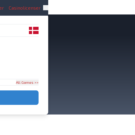
er
Casinolicenser
Search
All Games >>