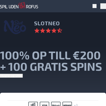
SpilUdenOmRofus
Searc
Pr
Skip to navigation
Skip to content
SLOTNEO
100% OP TILL €200
+ 100 GRATIS SPINS
*Regler og vilkår
+3