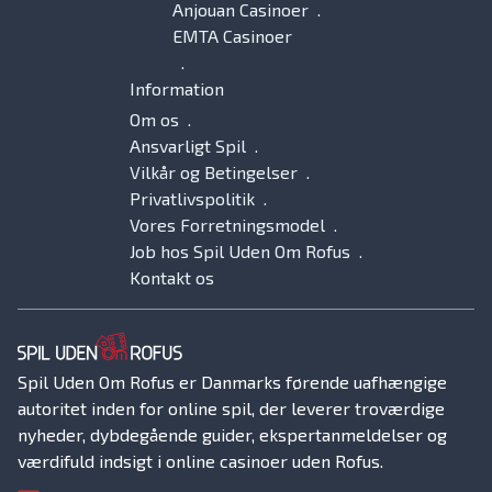
Anjouan Casinoer
EMTA Casinoer
Information
Om os
Ansvarligt Spil
Vilkår og Betingelser
Privatlivspolitik
Vores Forretningsmodel
Job hos Spil Uden Om Rofus
Kontakt os
Spil Uden Om Rofus er Danmarks førende uafhængige
autoritet inden for online spil, der leverer troværdige
nyheder, dybdegående guider, ekspertanmeldelser og
værdifuld indsigt i online casinoer uden Rofus.