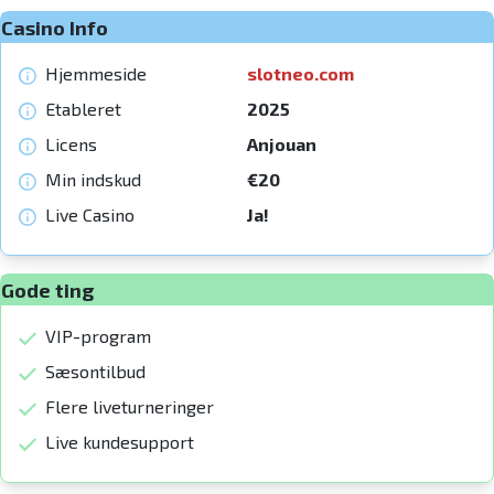
Casino Info
Hjemmeside
slotneo.com
Etableret
2025
Licens
Anjouan
Min indskud
€20
Live Casino
Ja!
Gode ting
VIP-program
Sæsontilbud
Flere liveturneringer
Live kundesupport