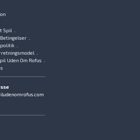
ion
t Spil
 Betingelser
politik
rretningsmodel
Spil Uden Om Rofus
os
esse
piludenomrofus.com