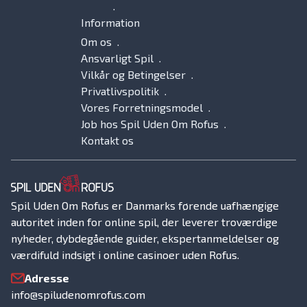
Information
Om os
Ansvarligt Spil
Vilkår og Betingelser
Privatlivspolitik
Vores Forretningsmodel
Job hos Spil Uden Om Rofus
Kontakt os
Spil Uden Om Rofus er Danmarks førende uafhængige
autoritet inden for online spil, der leverer troværdige
nyheder, dybdegående guider, ekspertanmeldelser og
værdifuld indsigt i online casinoer uden Rofus.
Adresse
info@spiludenomrofus.com