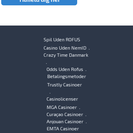
Spil Uden ROFUS
Casino Uden NemID
Crazy Time Danmark
Odds Uden Rofus
Betalingsmetoder
Trustly Casinoer
Casinolicenser
MGA Casinoer
Curaçao Casinoer
Anjouan Casinoer
EMTA Casinoer