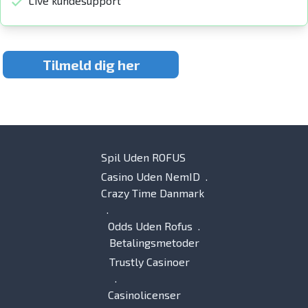
Live kundesupport
Tilmeld dig her
Spil Uden ROFUS
Casino Uden NemID
Crazy Time Danmark
Odds Uden Rofus
Betalingsmetoder
Trustly Casinoer
Casinolicenser