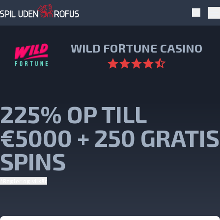
SpilUdenOmRofus
Searc
Pr
Skip to navigation
Skip to content
WILD FORTUNE CASINO
225% OP TILL
€5000 + 250 GRATIS
SPINS
*Regler og vilkår