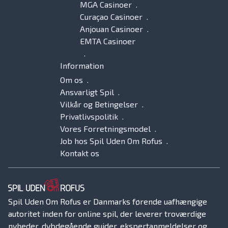
MGA Casinoer
Curaçao Casinoer
Anjouan Casinoer
EMTA Casinoer
Information
Om os
Ansvarligt Spil
Vilkår og Betingelser
Privatlivspolitik
Vores Forretningsmodel
Job hos Spil Uden Om Rofus
Kontakt os
Spil Uden Om Rofus er Danmarks førende uafhængige
autoritet inden for online spil, der leverer troværdige
nyheder, dybdegående guider, ekspertanmeldelser og