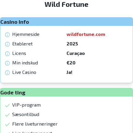
Wild Fortune
Casino Info
Hjemmeside
wildfortune.com
Etableret
2025
Licens
Curaçao
Min indskud
€20
Live Casino
Ja!
Gode ting
VIP-program
Sæsontilbud
Flere liveturneringer