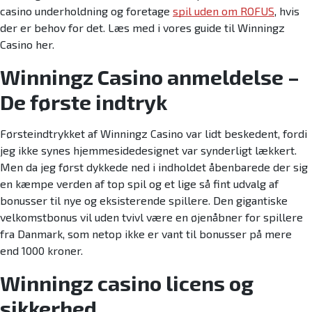
casino underholdning og foretage
spil uden om ROFUS
, hvis
der er behov for det. Læs med i vores guide til Winningz
Casino her.
Winningz Casino anmeldelse –
De første indtryk
Førsteindtrykket af Winningz Casino var lidt beskedent, fordi
jeg ikke synes hjemmesidedesignet var synderligt lækkert.
Men da jeg først dykkede ned i indholdet åbenbarede der sig
en kæmpe verden af top spil og et lige så fint udvalg af
bonusser til nye og eksisterende spillere. Den gigantiske
velkomstbonus vil uden tvivl være en øjenåbner for spillere
fra Danmark, som netop ikke er vant til bonusser på mere
end 1000 kroner.
Winningz casino licens og
sikkerhed