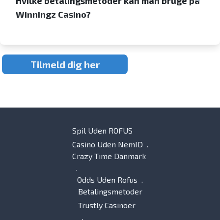
Hvilke betalingsmetoder kan man bruge på
Winningz Casino?
Tilmeld dig her
Spil Uden ROFUS
Casino Uden NemID
Crazy Time Danmark
Odds Uden Rofus
Betalingsmetoder
Trustly Casinoer