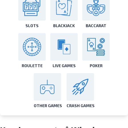
SLOTS
BLACKJACK
BACCARAT
ROULETTE
LIVE GAMES
POKER
OTHER GAMES
CRASH GAMES