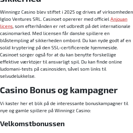
Winningz Casino blev stiftet i 2025 og drives af virksomheden
Igloo Ventures SRL. Casinoet opererer med officiel
Anjouan
licens
, som efterhånden er ret udbredt på det internationale
casinomarked. Med licensen får danske spillere en
blåstempling af sikkerheden ombord. Du kan nyde godt af en
solid kryptering på den SSL-certificerede hjemmeside.
Casinoet sørger også for at du kan benytte forskellige
effektive værktøjer til ansvarligt spil. Du kan finde online
ludomani-tests på casinosiden, såvel som links til
selvudelukkelse.
Casino Bonus og kampagner
Vi kaster her et blik på de interessante bonuskampagner til
nye og gamle spillere på Winningz Casino:
Velkomstbonussen