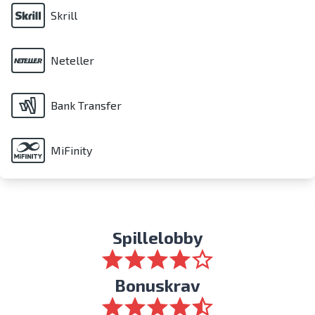
Skrill
Neteller
Bank Transfer
MiFinity
Spillelobby
Bonuskrav